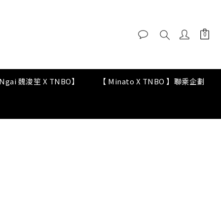
y Ngai 魏浚笙 X TNBO】
【 Minato X TNBO 】聯乘企劃