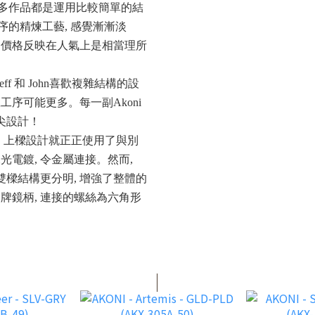
化, 有很多作品都是運用比較簡單的結
工序的精煉工藝, 感覺漸漸淡
, 價格反映在人氣上是相當理所
f 和 John喜歡複雜結構的設
號工序可能更多。每一副Akoni
尖設計！
框, 上樑設計就正正使用了與別
電鍍, 令金屬連接。然而,
及雙樑結構更分明, 增強了整體的
招牌鏡柄, 連接的螺絲為六角形