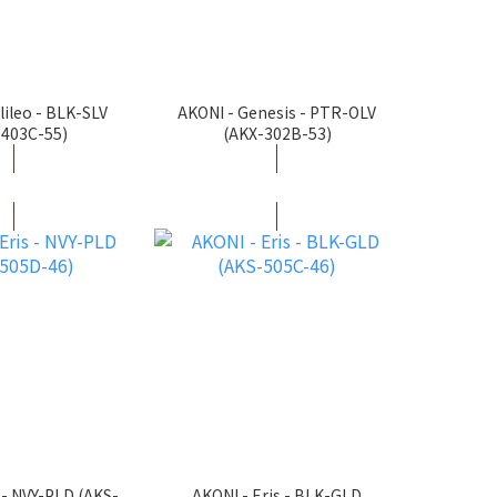
lileo - BLK-SLV
AKONI - Genesis - PTR-OLV
-403C-55)
(AKX-302B-53)
 - NVY-PLD (AKS-
AKONI - Eris - BLK-GLD