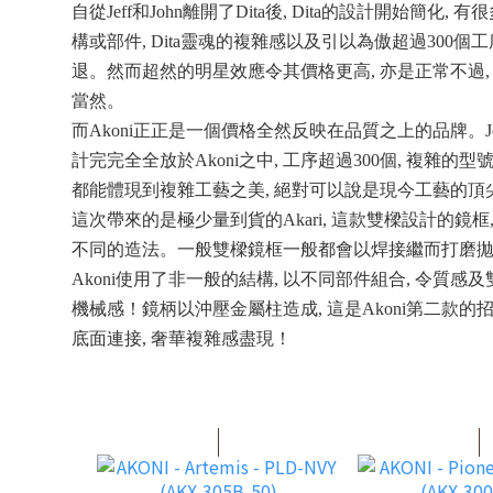
自從Jeff和John離開了Dita後, Dita的設計開始簡
構或部件, Dita靈魂的複雜感以及引以為傲超過300個
退。然而超然的明星效應令其價格更高, 亦是正常不過
當然。
而Akoni正正是一個價格全然反映在品質之上的品牌。Jef
計完完全全放於Akoni之中, 工序超過300個, 複雜的型
都能體現到複雜工藝之美, 絕對可以說是現今工藝的頂
這次帶來的是極少量到貨的Akari, 這款雙樑設計的鏡
不同的造法。一般雙樑鏡框一般都會以焊接繼而打磨拋光
Akoni使用了非一般的結構, 以不同部件組合, 令質感
機械感！鏡柄以沖壓金屬柱造成, 這是Akoni第二款的
底面連接, 奢華複雜感盡現！