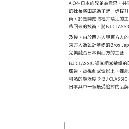
A.O在日本的兄弟為意思，共同努
的社長濱田謙為了進一步提升A
術，於是開始將福井靖江的工藝融
帶回來的技術，將BJ CLASS
及後，由於西方人與東方人的骨架
東方人為設計基礎的Bros Japan Cl
完美融合日本與西方的工藝。
BJ CLASSIC 憑其相當
廣告、電視劇或電影上，都能輕
可熱的廣泛度令 BJ CLAS
日本其中一個最受追捧的品牌