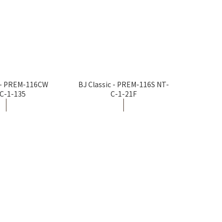
c - PREM-116CW
BJ Classic - PREM-116S NT-
C-1-135
C-1-21F