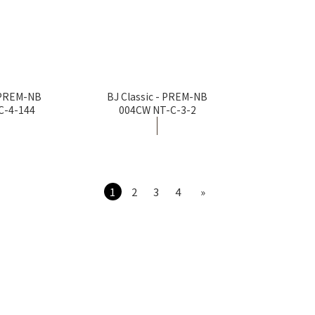
- PREM-NB
BJ Classic - PREM-NB
C-4-144
004CW NT-C-3-2
1
2
3
4
»