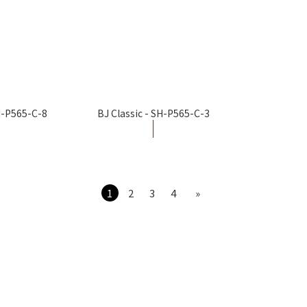
SH-P565-C-8
BJ Classic - SH-P565-C-3
1
2
3
4
»