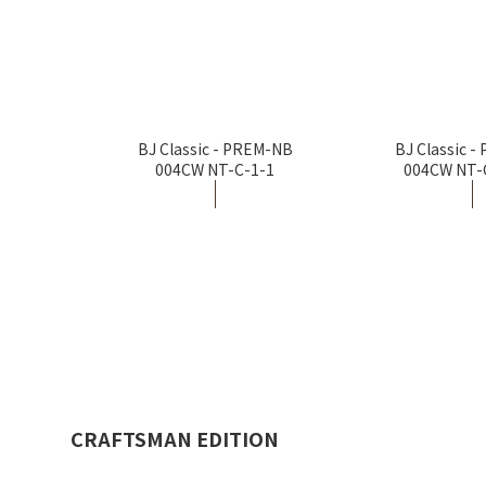
BJ Classic - PREM-NB
BJ Classic 
004CW NT-C-1-1
004CW NT-
CRAFTSMAN EDITION