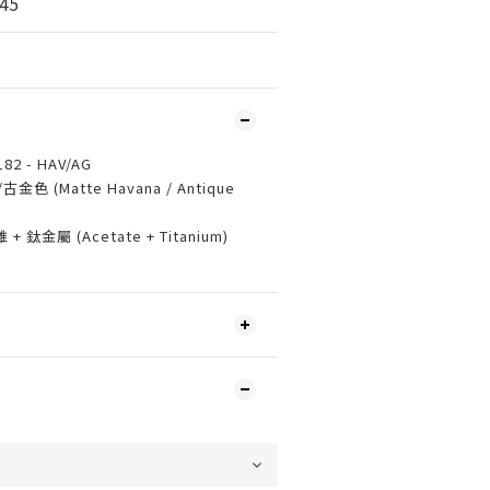
45
82 - HAV/AG
金色 (Matte Havana / Antique
+ 鈦金屬 (Acetate + Titanium)
5