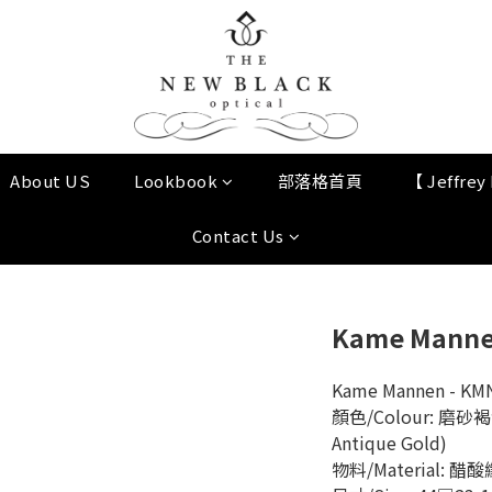
About US
Lookbook
部落格首頁
【 Jeffre
Contact Us
Kame Mannen
Kame Mannen - KMN
顏色/Colour: 磨砂褐色
Antique Gold)
物料/Material: 醋酸纖