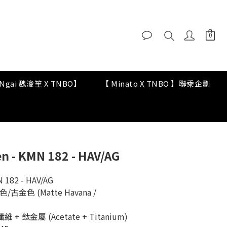
y Ngai 魏浚笙 X TNBO】
【 Minato X TNBO 】聯乘企劃
 - KMN 182 - HAV/AG
 182 - HAV/AG
/古金色 (Matte Havana / 
維 + 鈦金屬 (Acetate + Titanium)