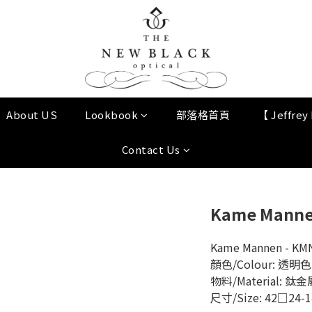
About US
Lookbook
部落格首頁
【 Jeffre
Contact Us
Kame Mannen
Kame Mannen - KMN
顏色/Colour: 透明色 (
物料/Material: 鈦金屬
尺寸/Size: 42□24-1