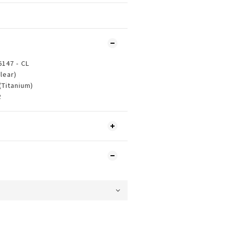
147 - CL
ear)
Titanium)
2