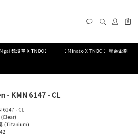
y Ngai 魏浚笙 X TNBO】
【 Minato X TNBO 】聯乘企劃
 - KMN 6147 - CL
 6147 - CL
Clear)
 (Titanium)
42