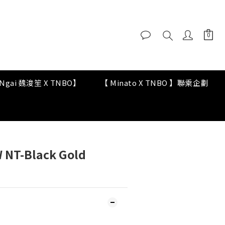
y Ngai 魏浚笙 X TNBO】
【 Minato X TNBO 】聯乘企劃
NT-Black Gold