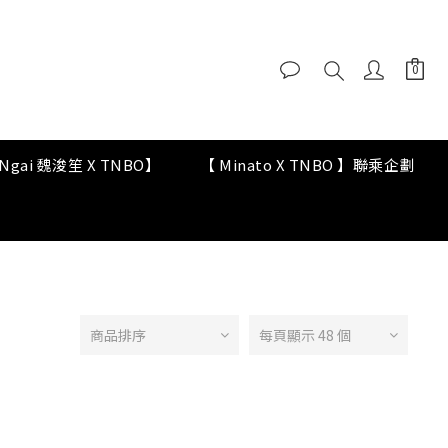
y Ngai 魏浚笙 X TNBO】
【 Minato X TNBO 】聯乘企劃
商品排序
每頁顯示 48 個