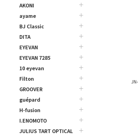
AKONI
ayame
BJ Classic
DITA
EYEVAN
EYEVAN 7285
10 eyevan
Filton
JN
GROOVER
guépard
H-fusion
I.ENOMOTO
JULIUS TART OPTICAL