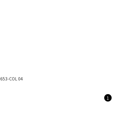
-653-COL 04
1