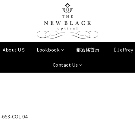
About US
Lookbook
部落格首頁
【 Jeffre
Contact Us