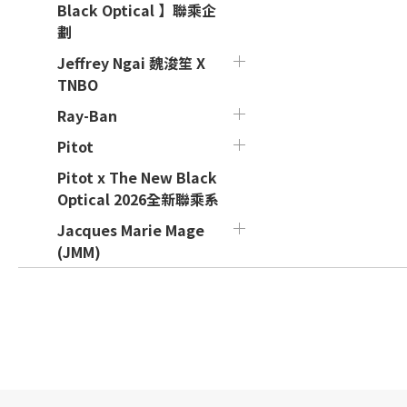
Black Optical 】聯乘企
劃
Jeffrey Ngai 魏浚笙 X
TNBO
Ray-Ban
Pitot
Pitot x The New Black
Optical 2026全新聯乘系
Jacques Marie Mage
(JMM)