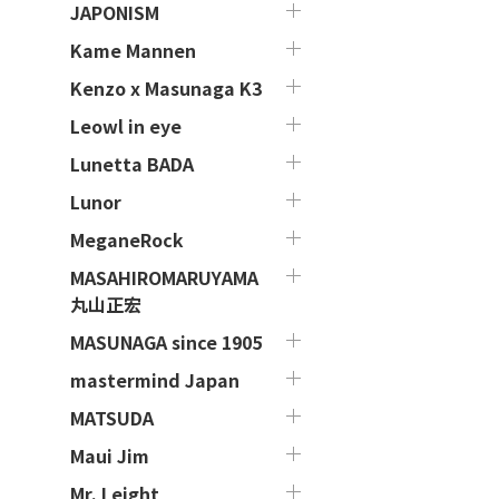
JAPONISM
Kame Mannen
Kenzo x Masunaga K3
Leowl in eye
Lunetta BADA
Lunor
MeganeRock
MASAHIROMARUYAMA
丸山正宏
MASUNAGA since 1905
mastermind Japan
MATSUDA
Maui Jim
Mr. Leight